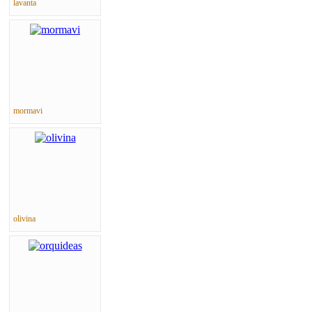
lavanta
mormavi
olivina