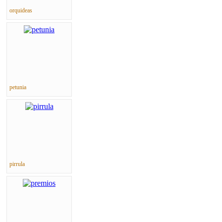
orquideas
petunia
pirrula